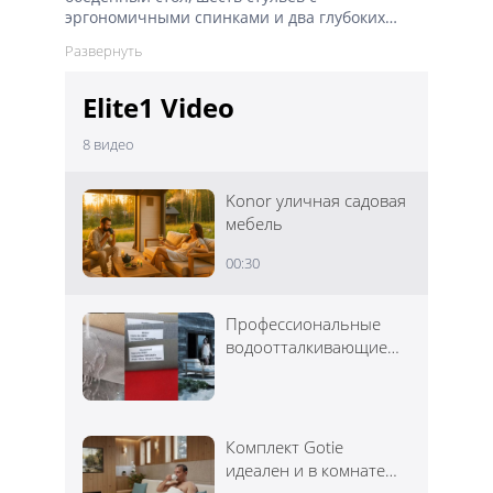
эргономичными спинками и два глубоких
кресла-шезлонга для отдыха, демонстрируя
благородство выбранной древесины — будь то
насыщенная текстурой и долговечная
Elite1 Video
лиственница, атмосферная и устойчивая к
гниению термоясень, экзотическая и
невероятно прочная акация, классический и
8
видео
респектабельный тик, а также демократичная
и уютная сосна, каждая из которых, будучи
Konor уличная садовая
обработанной защитными маслами,
мебель
подчёркивает природную красоту и создаёт
тёплую, гостеприимную атмосферу в саду или
00:30
на веранде.
Профессиональные
водоотталкивающие
ткани
Комплект Gotie
идеален и в комнате
отдыха сауны и бани