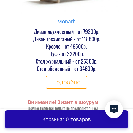
Monarh
Диван двухместный - от 79200р.
Диван трёхместный - от 118800р.
Кресло - от 49500р.
Пуф - от 32200р.
Стол журнальный - от 26300р.
Стол обеденный - от 34600р.
Подробно
Внимание! Визит в шоурум
Осуществляется только по предварительной
запаси, не менее чем за сутки!
Корзина: 0 товаров
Главная
Контакты
Заказать