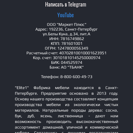
Написать в Telegram
YouTube
ООО "Маркет Плюс"
Адрес: 192236, Санкт-Петербург
ул.Белы Куна, д.34, лит.А
ИНН: 7816749862
КПП: 781601001
ОГРН: 1247800056349
Расчетный счет: 40702810010001623951
Кор. счет: 30101810145250000974
БИК: 044525974
Банк: АО "ТБАНК"
Телефон: 8-800-600-49-73
"Elite1" Фабрика мебели находится в Санкт-
Петербурге. Предприятие основано в 2013 году.
Основу нашего производства составляет концепция
производства мебели из экологически чистых
материалов. Натуральные породы дерева: сосна,
бук, дуб, ясень, лиственница - дают нам
возможность производить высококачественный
ассортимент домашней, уличной и коммерческой
мебели. Связавшись с лучшими поставщиками