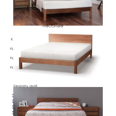
Цены зависят от размера и
массива
Пришлём цены в WhatsApp
Кровать (90*200
см)
Кровать (140*200
см)
Кровать (160*200
см)
Кровать (180*200
см)
Кровать
(200*200 см)
Заказать свой
размер
Запрос цены
Запрос цены
Запрос цены
Запрос цены