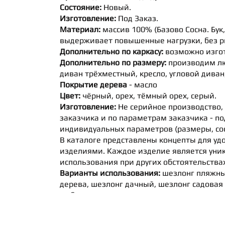
Состояние:
Новый.
Изготовление:
Под Заказ.
Материал:
массив 100% (Базово Сосна. Бук
выдерживает повышенные нагрузки, без 
Дополнительно по каркасу:
возможно изгот
Дополнительно по размеру:
производим лю
диван трёхместный, кресло, угловой диван
Покрытие дерева
- масло
Цвет:
чёрный, орех, тёмный орех, серый.
Изготовление:
Не серийное производство,
заказчика и по параметрам заказчика - п
индивидуальных параметров (размеры, сос
В каталоге представлены концепты для у
изделиями. Каждое изделие является уни
использования при других обстоятельствах
Варианты использования:
шезлонг пляжный
дерева, шезлонг дачный, шезлонг садовая
мебель.
Сборка:
производится в разобранном виде,
Стоимость:
указана, за массив сосны, на о