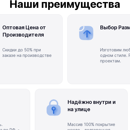
Наши преимущества
мплекта. По отдельности стоимость может быть
Оптовая Цена от
Выбор Разм
от 60 см до 600 см, модульно.
Производителя
Скидки до 50% при
Изготовим люб
заказе на производстве
одном стиле. 
мные чехлы на молнии.
проектам.
ающая рогожка. Опция по запросу: водоотталкивающий
5 плотности, memorу ппу, синтепон, синтепух,
сы, беседки под крышей, баня, сауна, бассейн, внутренние
Надёжно внутри и
ая мебель, мебель из массива, деревянная мебель,
на улице
ь.
Массив 100% покрытие
а по РФ -
масло - долговечная