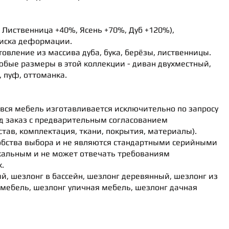
, Лиственница +40%, Ясень +70%, Дуб +120%),
риска деформации.
овление из массива дуба, бука, берёзы, лиственницы.
бые размеры в этой коллекции - диван двухместный,
, пуф, оттоманка.
 вся мебель изготавливается исключительно по запросу
од заказ с предварительным согласованием
тав, комплектация, ткани, покрытия, материалы).
добства выбора и не являются стандартными серийными
кальным и не может отвечать требованиям
.
, шезлонг в бассейн, шезлонг деревянный, шезлонг из
 мебель, шезлонг уличная мебель, шезлонг дачная
 по желанию заказчика может быть собрана.
сновании проекта и заказа произведённого ранее