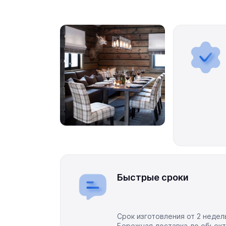
(является ознакомительной).
Цена:
Указана со скидкой, при покупке ко
пересмотрена.
Типовые размеры:
Длина:
от 180 см до 220 см. Делаем любую 
Глубина:
60/70/80 см.
Высота по спинке:
35-75 см от пола.
Высота подлокотника:
65 см при наличии.
Толщина подушек:
5-12 см.
Опция подушек:
съёмные, на подушках съё
Ткань:
В стоимость входит - водоотталкив
микро велюр, oxford, эко кожа.
Наполнение подушек:
на выбор ППУ 22/25/3
поролоновая крошка.
Использование:
На улице - открытые терра
помещения.
Быстрые сроки
Категория мебели:
садовая мебель, уличн
мебель на заказ.
Срок изготовления от 2 недел
Бережная доставка до обьект