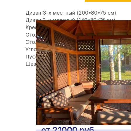
Диван 3-х местный (200*80*75 см)
Диван 2-х местный (140*80*75 см)
Кресло (80*80*75 см)
Стол журнальный (80*60*45 см)
Стол Обеденный (200*80*75 см)
Угловой Диван (200*160/80*75 см)
Пуф (80*80*42 см)
Шезлонг (200*70*42 см)
от 70000 руб.
от 49000 руб.
от 35000 руб.
от 16500руб.
от 28000 руб.
от 98000 руб.
от 21000 руб.