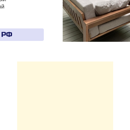
ый
 РФ