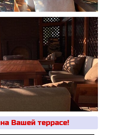
Лиственница +35%, Ясень +70%, Дуб +140%.
на Вашей террасе!