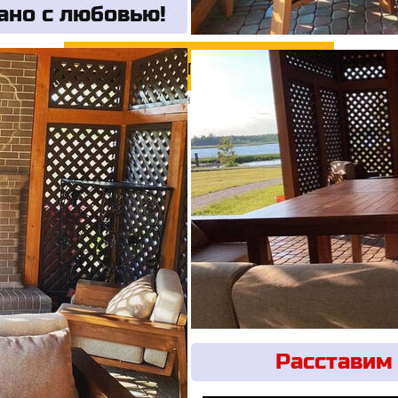
ано с любовью!
Запрос
е комплекта ( Комплект От 4 единиц). Расчёт в массиве сосны. Бук/
Расставим 