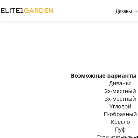
ELITE1
GARDEN
Диваны
Возможные варианты 
Диваны:
2х-местный
3х-местный
Угловой
П-образный
Кресло
Пуф
Стол журнальн