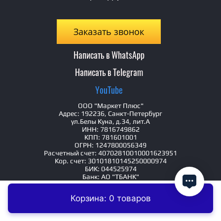
Заказать звонок
Написать в WhatsApp
Написать в Telegram
YouTube
ООО "Маркет Плюс"
Адрес: 192236, Санкт-Петербург
ул.Белы Куна, д.34, лит.А
ИНН: 7816749862
КПП: 781601001
ОГРН: 1247800056349
Расчетный счет: 40702810010001623951
Кор. счет: 30101810145250000974
БИК: 044525974
Банк: АО "ТБАНК"
Телефон: 8-800-600-49-73
Корзина: 0 товаров
Главная
Контакты
Заказать
"Elite1" Фабрика мебели находится в Санкт-
Петербурге. Предприятие основано в 2013 году.