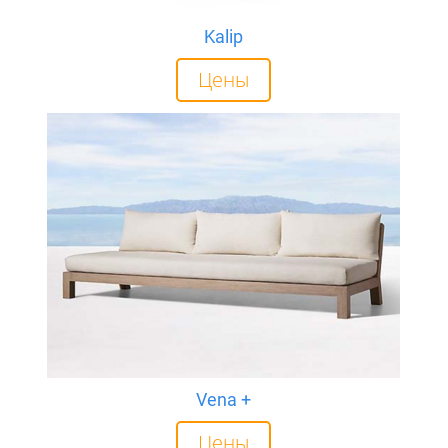
Kalip
Цены
Vena +
Цены