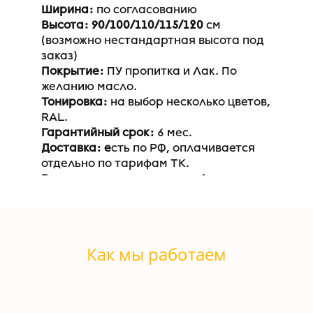
Ширина:
по согласованию
Высота: 90/100/110/115/120
см
(возможно нестандартная высота под
заказ)
Покрытие:
ПУ пропитка и Лак. По
желанию масло.
Тонировка:
на выбор несколько цветов,
RAL.
Гарантийный срок:
6 мес.
Доставка: е
сть по РФ, оплачивается
отдельно по тарифам ТК.
Варианты использования:
барная
стойка для кафе, ресторана, бара,
кальянной, бистро; барная стойка
прилавок для кофейни, фудкорта,
барная стойка
Как мы работаем