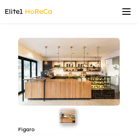
Elite1
HoReCa
Figaro