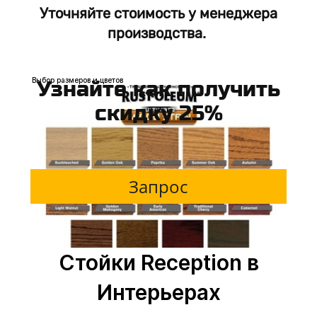
Уточняйте стоимость у менеджера
От 40000р. м.п
производства.
Выбор размеров и цветов
Узнайте как получить
скидку 25%
Запрос
Стойки Reception в
Интерьерах