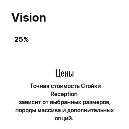
Vision
25%
Cтойки Reception
из Массива
Сосна
Лиственница
Цены
Дуб
Бук
Ясень
Точная стоимость Стойки
Reception
Выбор размеров
Выбор цвета
зависит от выбранных размеров,
Покрытие Масло - защита от влаги
породы массива и дополнительных
Доставка до обьекта по РФ
опций.