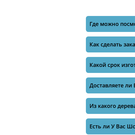
Где можно посм
Как сделать зака
Какой срок изго
Доставляете ли 
Из какого дерев
Есть ли У Вас Ш