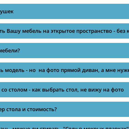
душек
ь Вашу мебель на эткрытое пространство - без
мебели?
 модель - но на фото прямой диван, а мне нуж
со столом - как выбрать стол, не вижу на фото
ер стола и стоимость?
ань, можно ли стирать, "Сяду в мокрых плавках"