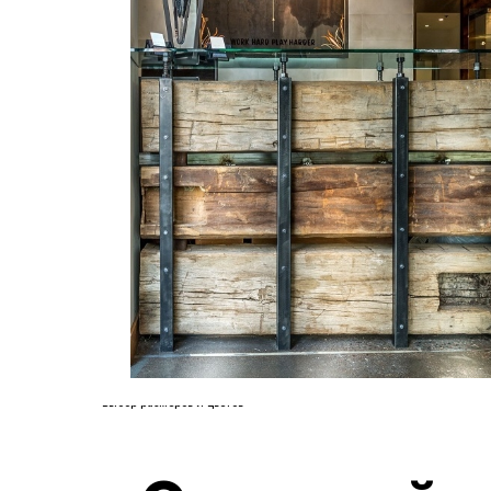
Лиственница
Дуб
Бук
Ясень
Выбор размеров
Выбор цвета
Покрытие Масло - защита от
влаги
Доставка до обьекта по РФ
От 45000р. м.п
Выбор размеров и цветов