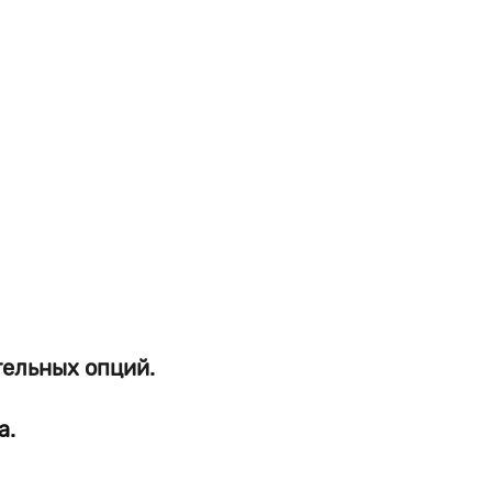
тельных опций.
а.