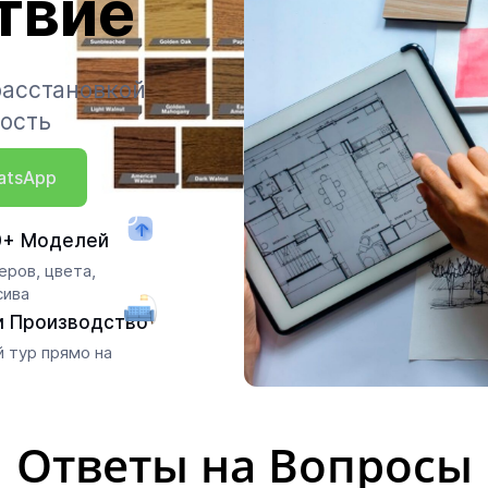
твие
расстановкой
мость
atsApp
0+ Моделей
ров, цвета,
сива
и Производство
 тур прямо на
Ответы на Вопросы