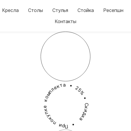
Кресла
Столы
Стулья
Стойка
Ресепшн
Контакты
к
т
а
е
л
•
п
м
2
о
5
к
%
е
•
к
п
С
у
к
к
и
о
д
п
к
а
и
р
П
•