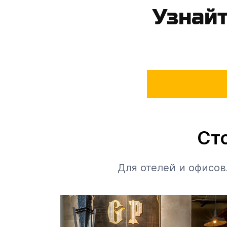
Узнайт
Сто
Stand​
Для отелей и офисов
25%
Cтойки Reception
из Массива
Сосна