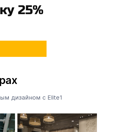
дку 25%
ерах
ым дизайном с Elite1