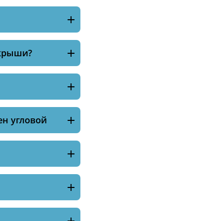
 крыши?
ен угловой