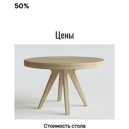
50%
Столы из Массива
Сосна
Лиственница
Цены
Дуб
Бук
Ясень
Выбор размеров
Выбор цвета
Покрытие Масло - защита от
влаги
Доставка до обьекта по РФ
От 14000 р.
Выбор размеров и цветов
Стоимость стола