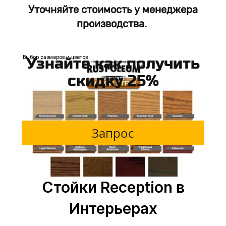
Уточняйте стоимость у менеджера
От 60000р. м.п
производства.
Выбор размеров и цветов
Узнайте как получить
скидку 25%
Запрос
Стойки Reception в
Интерьерах