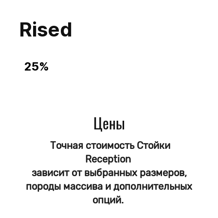
Rised
25%
Cтойки Reception
из Массива
Сосна
Лиственница
Цены
Дуб
Бук
Ясень
Точная стоимость Стойки
Reception
Выбор размеров
Выбор цвета
зависит от выбранных размеров,
Покрытие Масло - защита от влаги
породы массива и дополнительных
Доставка до обьекта по РФ
опций.