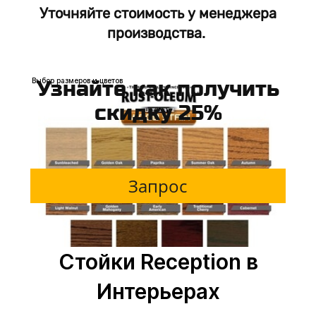
Уточняйте стоимость у менеджера
От 40000р. м.п
производства.
Выбор размеров и цветов
Узнайте как получить
скидку 25%
Запрос
Стойки Reception в
Интерьерах