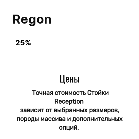
​Regon
25%
Cтойки Reception
из Массива
Сосна
Лиственница
Цены
Дуб
Бук
Ясень
Точная стоимость Стойки
Reception
Выбор размеров
Выбор цвета
зависит от выбранных размеров,
Покрытие Масло - защита от влаги
породы массива и дополнительных
Доставка до обьекта по РФ
опций.