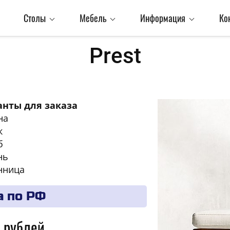
Столы
Мебель
Информация
Ко
Prest
нты для заказа
на
к
б
нь
нница
а по РФ
 рублей