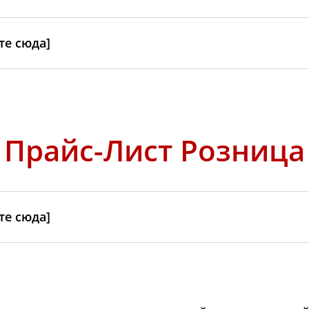
е сюда]
Прайс-Лист Розница
е сюда]