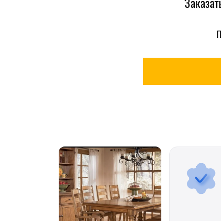
Заказат
П