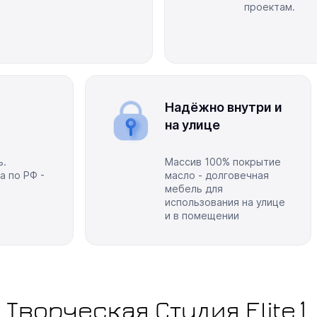
проектам.
Надёжно внутри и
на улице
ь.
Массив 100% покрытие
а по РФ -
масло - долговечная
мебель для
использования на улице
и в помещении
Творческая Студия Elite1