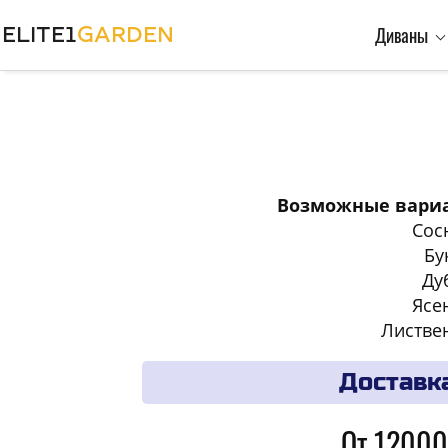
ELITE1
GARDEN
Диваны
Возможные вариа
Сос
Бу
Ду
Ясе
Листве
Доставк
От 12000