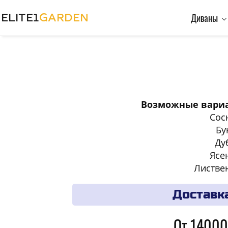
ELITE1
GARDEN
Диваны
Возможные вариа
Сос
Бу
Ду
Ясе
Листве
Доставк
От 14000