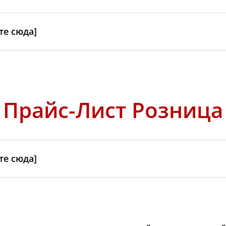
е сюда]
Прайс-Лист Розница
е сюда]