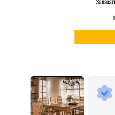
Заказат
П