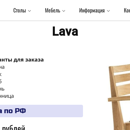
Столы
Мебель
Информация
Ко
Lava​
нты для заказа
на
к
б
нь
нница
а по РФ
 рублей