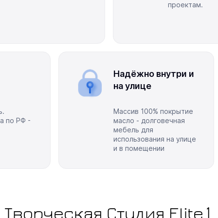
проектам.
Надёжно внутри и
на улице
ь.
Массив 100% покрытие
а по РФ -
масло - долговечная
мебель для
использования на улице
и в помещении
Творческая Студия Elite1