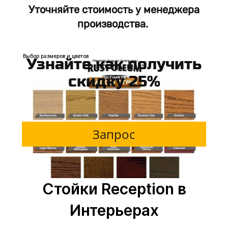
Уточняйте стоимость у менеджера
От 40000р. м.п
производства.
Выбор размеров и цветов
Узнайте как получить
скидку 25%
Запрос
Стойки Reception в
Интерьерах