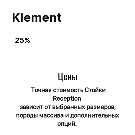
Klement
25%
Cтойки Reception
из Массива
Сосна
Лиственница
Цены
Дуб
Бук
Ясень
Точная стоимость Стойки
Выбор размеров
Reception
Выбор цвета
зависит от выбранных размеров,
Покрытие Масло - защита от влаги
породы массива и дополнительных
Доставка до обьекта по РФ
опций.