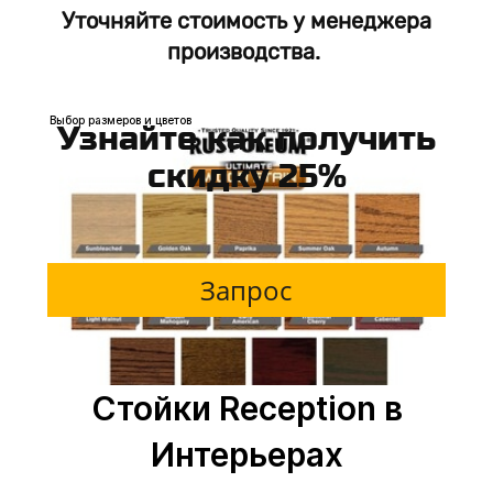
Уточняйте стоимость у менеджера
От 60000р. м.п
производства.
Выбор размеров и цветов
Узнайте как получить
скидку 25%
Запрос
Стойки Reception в
Интерьерах