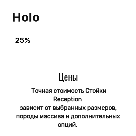
Holo
25%
Cтойки Reception
из Массива
Сосна
Лиственница
Цены
Дуб
Бук
Ясень
Точная стоимость Стойки
Выбор размеров
Reception
Выбор цвета
зависит от выбранных размеров,
Покрытие Масло - защита от влаги
Доставка до обьекта по РФ
породы массива и дополнительных
опций.