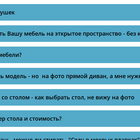
душек
ь Вашу мебель на эткрытое пространство - без
мебели?
 модель - но на фото прямой диван, а мне нуж
со столом - как выбрать стол, не вижу на фото
ер стола и стоимость?
ань, можно ли стирать, "Сяду в мокрых плавках"