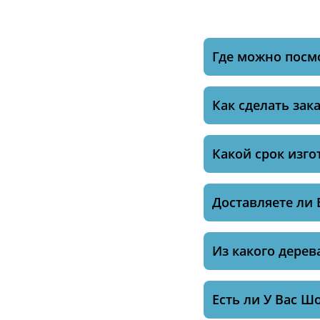
Где можно посм
Как сделать зака
Какой срок изго
Доставляете ли 
Из какого дерев
Есть ли У Вас Ш