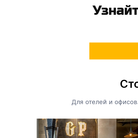
Узнайт
Сто
Gorn
Для отелей и офисов
25%
Cтойки Reception
из Массива
Сосна