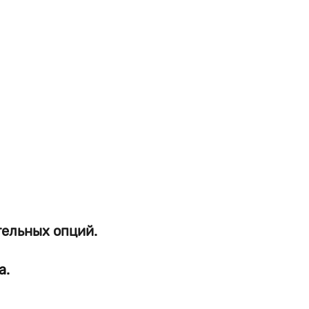
тельных опций.
а.