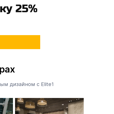
дку 25%
ерах
ым дизайном с Elite1