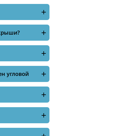
 крыши?
ен угловой