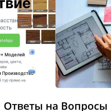
твие
расстановкой
мость
atsApp
0+ Моделей
ров, цвета,
сива
и Производство
 тур прямо на
Ответы на Вопросы