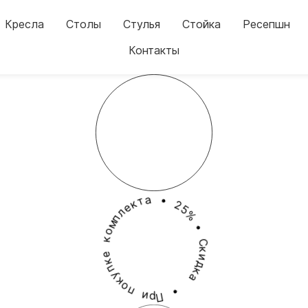
Кресла
Столы
Стулья
Стойка
Ресепшн
Контакты
т
а
к
е
•
л
п
2
м
5
о
%
к
•
е
к
С
п
к
у
и
к
д
о
к
п
а
и
р
•
П