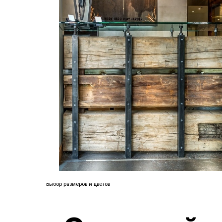
Лиственница
Дуб
Бук
Ясень
Выбор размеров
Выбор цвета
Покрытие Масло - защита от
влаги
Доставка до обьекта по РФ
От 45000р. м.п
Выбор размеров и цветов