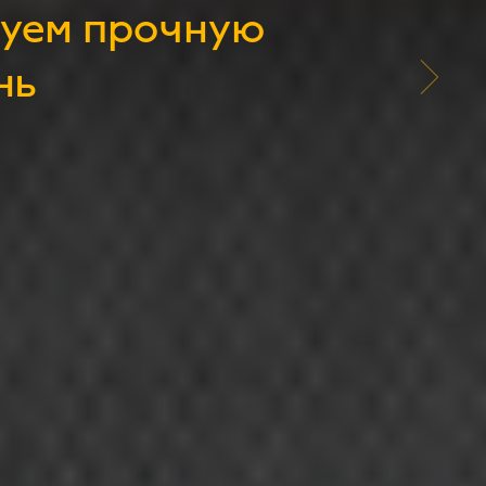
зуем прочную
нь