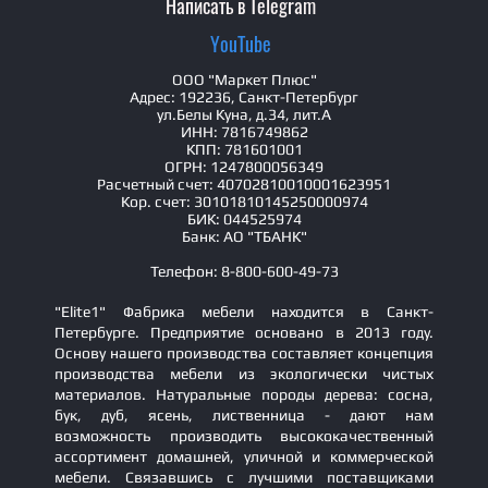
Написать в Telegram
YouTube
ООО "Маркет Плюс"
Адрес: 192236, Санкт-Петербург
ул.Белы Куна, д.34, лит.А
ИНН: 7816749862
КПП: 781601001
ОГРН: 1247800056349
Расчетный счет: 40702810010001623951
Кор. счет: 30101810145250000974
БИК: 044525974
Банк: АО "ТБАНК"
Телефон: 8-800-600-49-73
"Elite1" Фабрика мебели находится в Санкт-
Петербурге. Предприятие основано в 2013 году.
Основу нашего производства составляет концепция
производства мебели из экологически чистых
материалов. Натуральные породы дерева: сосна,
бук, дуб, ясень, лиственница - дают нам
возможность производить высококачественный
ассортимент домашней, уличной и коммерческой
мебели. Связавшись с лучшими поставщиками