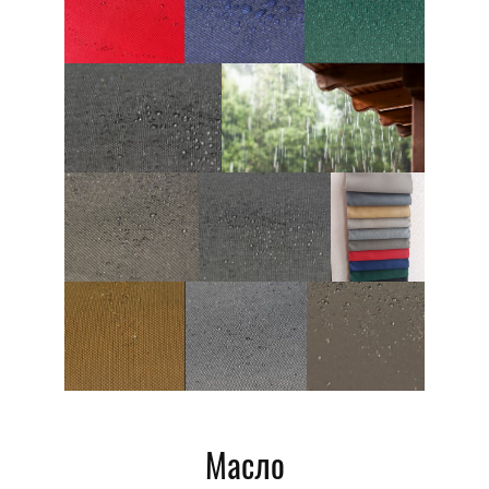
18306
18304
18252
Ткань
Wonderland
выдерживает
18302
попадание
осадков
Wonderland
Meteor
Ткани
18307
18056
Spring
Spring
Retreat
9056
7282 100%
21100%
100%
полиэстер
полиэстер
полиэстер
Масло