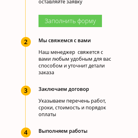
оставляйте заявку
Заполнить форму
Видовая терраса
пентхауса на крыше
Мы свяжемся с вами
2
Наш менеджер свяжется с
Retro семейная зона
вами любым удобным для вас
комфорта
способом и уточнит детали
заказа
Заключаем договор
3
Указываем перечень работ,
сроки, стоимость и порядок
оплаты
Выполняем работы
4