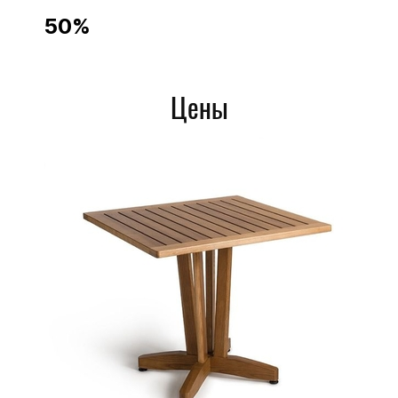
50%
Столы из Массива
Сосна
Лиственница
Цены
Дуб
Бук
Ясень
Выбор размеров
Выбор цвета
Покрытие Масло - защита от
влаги
Доставка до обьекта по РФ
От 13000 р.
Выбор размеров и цветов