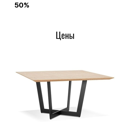
50%
Столы из Массива
Сосна
Лиственница
Дуб
Цены
Бук
Ясень
Выбор размеров
Выбор цвета
Покрытие Масло - защита от
влаги
Доставка до обьекта по РФ
От 13000 р.
Выбор размеров и цветов